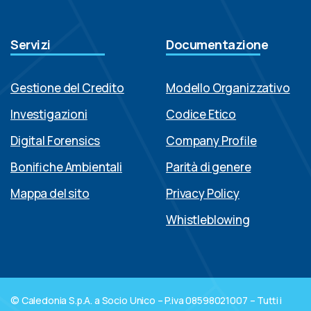
Servizi
Documentazione
Gestione del Credito
Modello Organizzativo
Investigazioni
Codice Etico
Digital Forensics
Company Profile
Bonifiche Ambientali
Parità di genere
Mappa del sito
Privacy Policy
Whistleblowing
© Caledonia S.p.A. a Socio Unico – P.iva 08598021007 – Tutti i