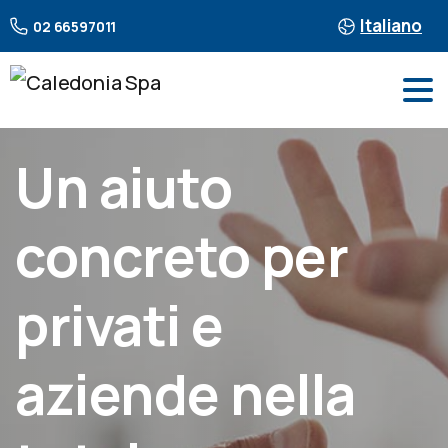
Italiano
02 66597011
Un aiuto
concreto per
privati e
aziende nella