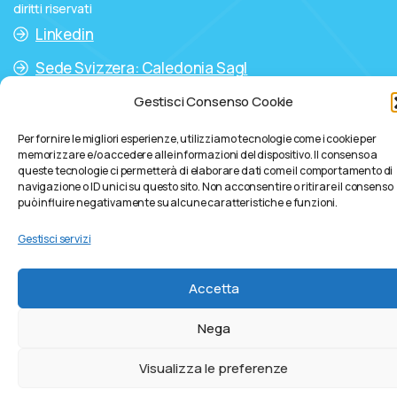
diritti riservati
Linkedin
Sede Svizzera: Caledonia Sagl
Gestisci Consenso Cookie
Per fornire le migliori esperienze, utilizziamo tecnologie come i cookie per
memorizzare e/o accedere alle informazioni del dispositivo. Il consenso a
queste tecnologie ci permetterà di elaborare dati come il comportamento di
navigazione o ID unici su questo sito. Non acconsentire o ritirare il consenso
può influire negativamente su alcune caratteristiche e funzioni.
Gestisci servizi
Accetta
Nega
Visualizza le preferenze