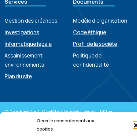
Services
Documents
Gestion des créances
Modèle d’organisation
Investigations
Code éthique
Informatique légale
Profil de la société
Assainissement
Politique de
environnemental
confidentialité
Plan du site
© Caledonia S.p.A. (Société à Associé Unique) – N° tva
08598021007 – Tous droits réservés
Gérer le consentement aux
Linkedin
cookies