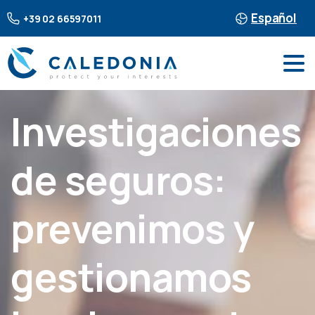
Español
+39 02 66597011
Investigaciones
de seguros:
prevenimos y
gestionamos