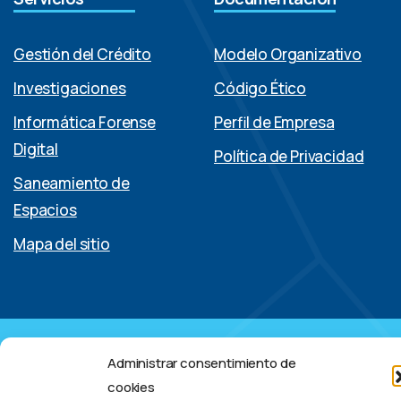
Gestión del Crédito
Modelo Organizativo
Investigaciones
Código Ético
Informática Forense
Perfil de Empresa
Digital
Política de Privacidad
Saneamiento de
Espacios
Mapa del sitio
© Caledonia S.p.A. (Sociedad Anónima Unipersonal) – N.o Iva:
Administrar consentimiento de
08598021007 – Todos los derechos reservados
cookies
Linkedin