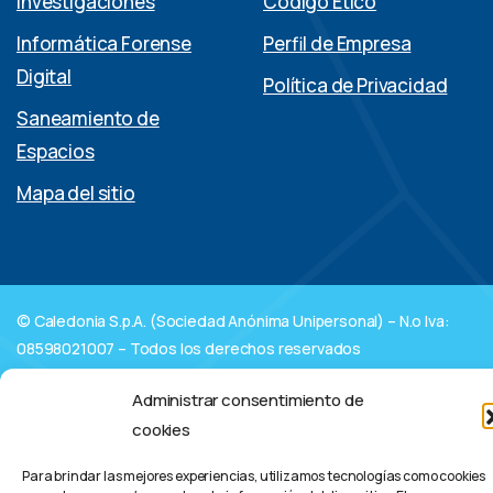
Investigaciones
Código Ético
Informática Forense
Perfil de Empresa
Digital
Política de Privacidad
Saneamiento de
Espacios
Mapa del sitio
© Caledonia S.p.A. (Sociedad Anónima Unipersonal) – N.o Iva:
08598021007 – Todos los derechos reservados
Linkedin
Administrar consentimiento de
Sede Suiza: Caledonia Sagl
cookies
Para brindar las mejores experiencias, utilizamos tecnologías como cookies