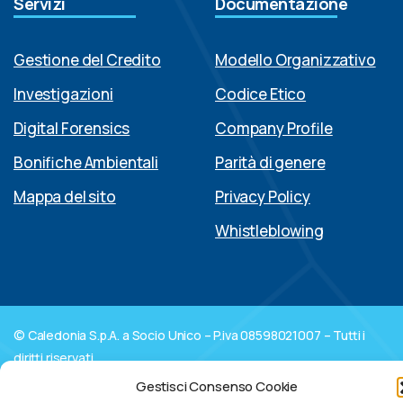
Servizi
Documentazione
Gestione del Credito
Modello Organizzativo
Investigazioni
Codice Etico
Digital Forensics
Company Profile
Bonifiche Ambientali
Parità di genere
Mappa del sito
Privacy Policy
Whistleblowing
© Caledonia S.p.A. a Socio Unico – P.iva 08598021007 – Tutti i
diritti riservati
Linkedin
Gestisci Consenso Cookie