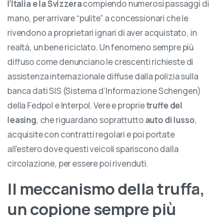
l’Italia e la Svizzera
compiendo numerosi passaggi di
mano, per arrivare “pulite” a concessionari che le
rivendono a proprietari ignari di aver acquistato, in
realtà, un bene riciclato. Un fenomeno sempre più
diffuso come denunciano le crescenti richieste di
assistenza internazionale diffuse dalla polizia sulla
banca dati SIS (Sistema d’Informazione Schengen)
della Fedpol e Interpol. Vere e proprie
truffe del
leasing
, che riguardano soprattutto
auto di lusso
,
acquisite con contratti regolari e poi portate
all’estero dove questi veicoli spariscono dalla
circolazione, per essere poi rivenduti.
Il meccanismo della truffa,
un copione sempre più