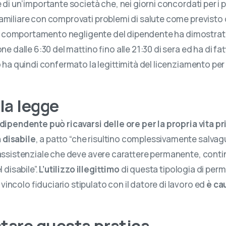
e di un’importante società che, nei giorni concordati per i
amiliare con comprovati problemi di salute come previsto 
. Il comportamento negligente del dipendente ha dimostrato
ne dalle 6:30 del mattino fino alle 21:30 di sera ed ha di fat
o ha quindi confermato la legittimità del licenziamento per
la legge
l dipendente può ricavarsi delle ore per la propria vita pr
 disabile
, a patto “che risultino complessivamente salvag
 assistenziale che deve avere carattere permanente, contin
 disabile”.
L’utilizzo illegittimo
di questa tipologia di perm
incolo fiduciario stipulato con il datore di lavoro ed
è ca
are questa pratica