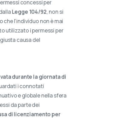
 permessi concessi per
dalla
Legge 104/92
, non si
 che l’individuo non è mai
to utilizzato i permessi per
 giusta causa del
ivata durante la giornata di
uardati i connotati
uativo e globale nella sfera
essi da parte dei
usa di licenziamento per