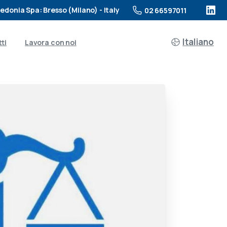
edonia Spa: Bresso (Milano) - Italy
02 66597011
Italiano
ti
Lavora con noi