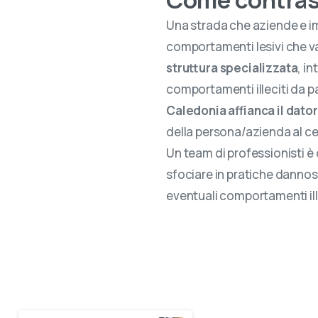
Una strada che aziende e im
comportamenti lesivi che va
struttura specializzata
, in
comportamenti illeciti da p
Caledonia affianca il dator
della persona/azienda al ce
Un team di professionisti è 
sfociare in pratiche dannos
eventuali comportamenti ille
Continue