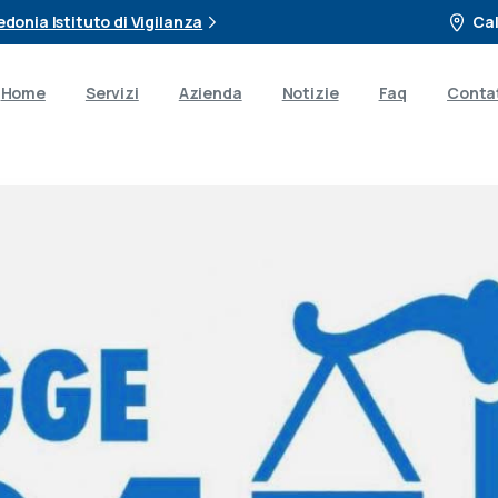
donia Istituto di Vigilanza
Cal
Home
Servizi
Azienda
Notizie
Faq
Contat