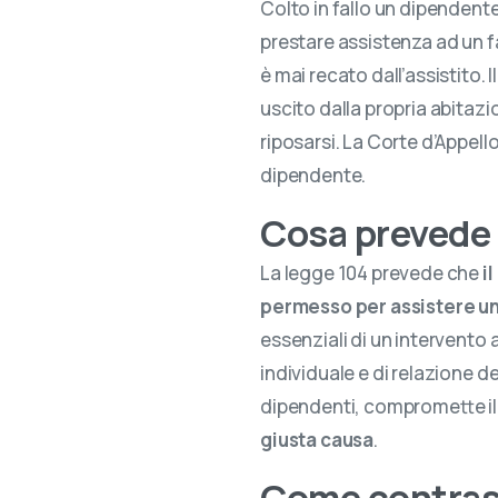
Colto in fallo un dipendent
prestare assistenza ad un f
è mai recato dall’assistito
uscito dalla propria abitazio
riposarsi. La Corte d’Appell
dipendente.
Cosa prevede 
La legge 104 prevede che
i
permesso per assistere un
essenziali di un intervento
individuale e di relazione del
dipendenti, compromette il v
giusta causa
.
Come contrast