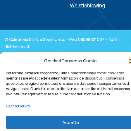
Whistleblowing
© Caledonia S.p.A. a Socio Unico – P.iva 08598021007 – Tutti i
diritti riservati
Linkedin
Gestisci Consenso Cookie
Sede Svizzera: Caledonia Sagl
Per fornire le migliori esperienze, utilizziamo tecnologie come i cookie per
memorizzare e/o accedere alle informazioni del dispositivo. Il consenso a
queste tecnologie ci permetterà di elaborare dati come il comportamento di
navigazione o ID unici su questo sito. Non acconsentire o ritirare il consenso
può influire negativamente su alcune caratteristiche e funzioni.
Gestisci servizi
Accetta