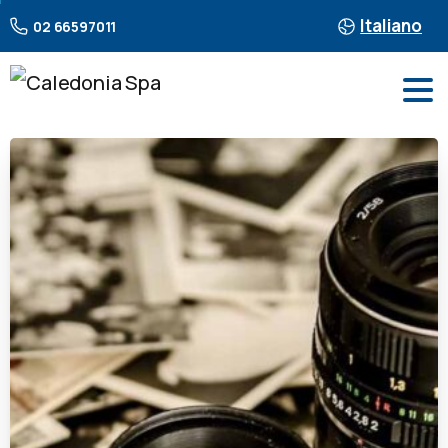
Italiano
02 66597011