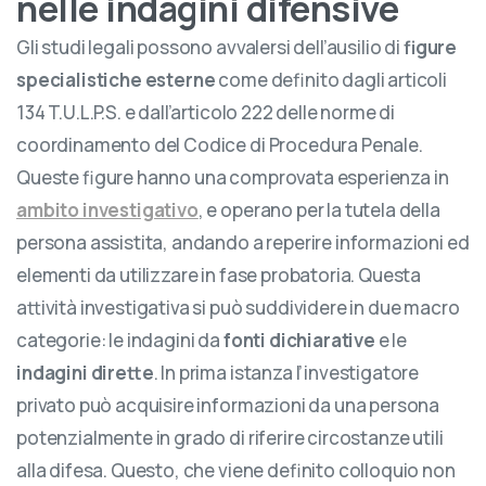
nelle indagini difensive
Gli studi legali possono avvalersi dell’ausilio di
figure
specialistiche esterne
come definito dagli articoli
134 T.U.L.P.S. e dall’articolo 222 delle norme di
coordinamento del Codice di Procedura Penale.
Queste figure hanno una comprovata esperienza in
ambito investigativo
, e operano per la tutela della
persona assistita, andando a reperire informazioni ed
elementi da utilizzare in fase probatoria. Questa
attività investigativa si può suddividere in due macro
categorie: le indagini da
fonti dichiarative
e le
indagini dirette
. In prima istanza l’investigatore
privato può acquisire informazioni da una persona
potenzialmente in grado di riferire circostanze utili
alla difesa. Questo, che viene definito colloquio non